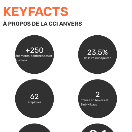
KEYFACTS
À PROPOS DE LA CCI ANVERS
+
250
23.5
%
événements, conférences et
de la valeur ajoutée
formations
2
62
offices en Anvers et
employés
Sint-Niklaas