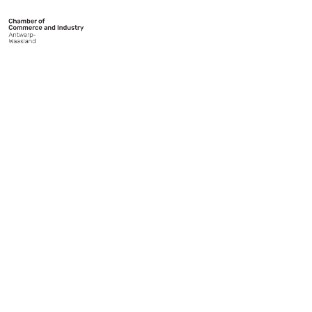
ANVERS, PORTE
D’ENTRÉE DE
L’EUROPE
Le Chambre de Commerce et d’Industrie Anvers-Waasland
est votre porte d’entrée sur le monde. Notre opération
internationale vous met en contact avec des entrepreneurs du
monde entier. Notre opération internationale vous met en
contact avec des entrepreneurs du monde entier. Nous
proposons des formations pour élever vos compétences, nous
organisons plus de 250 événements où vous pouvez